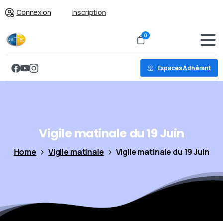
Connexion
Inscription
0
Espaces Adhérant
Vigile
matinale
du
19
Juin
Home
Vigile matinale
Vigile matinale du 19 Juin