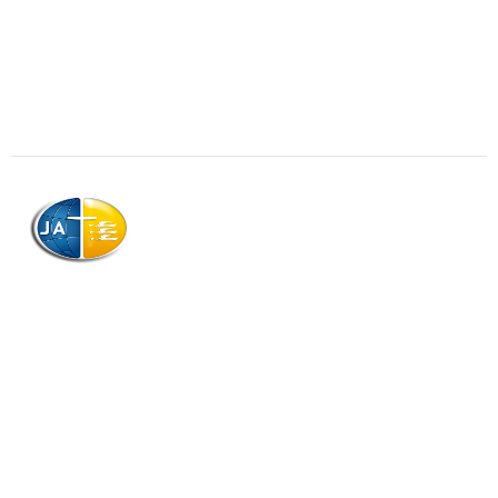
AJAG © Tous droits réservés
Association de la Jeunesse Adventiste
de la Guadeloupe (AJAG)
Morne Boissard, Habitation Lacroix
97139 LES ABYMES