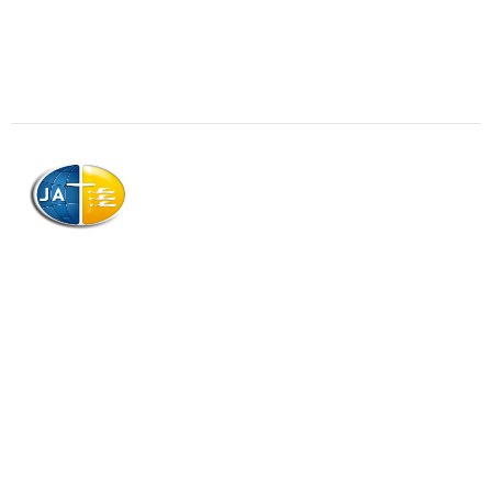
AJAG © Tous droits réservés
Association de la Jeunesse Adventiste
de la Guadeloupe (AJAG)
Morne Boissard, Habitation Lacroix
97139 LES ABYMES
Association