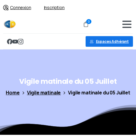
Connexion
Inscription
0
Espaces Adhérant
Vigile
matinale
du
05
Juillet
Home
Vigile matinale
Vigile matinale du 05 Juillet