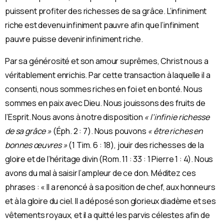
puissent profiter des richesses de sa grâce. L’infiniment
riche est devenu infiniment pauvre afin que l’infiniment
pauvre puisse devenir infiniment riche.
Par sa générosité et son amour suprêmes, Christ nous a
véritablement enrichis. Par cette transaction à laquelle il a
consenti, nous sommes riches en foi et en bonté. Nous
sommes en paix avec Dieu. Nous jouissons des fruits de
l’Esprit. Nous avons à notre disposition
« l’infinie richesse
de sa grâce »
(Éph. 2 : 7). Nous pouvons
« être riches en
bonnes œuvres »
(1 Tim. 6 : 18), jouir des richesses de la
gloire et de l’héritage divin (Rom. 11 : 33 : 1 Pierre 1 : 4). Nous
avons du mal à saisir l’ampleur de ce don. Méditez ces
phrases : « Il a renoncé à sa position de chef, aux honneurs
et à la gloire du ciel. Il a déposé son glorieux diadème et ses
vêtements royaux, et il a quitté les parvis célestes afin de