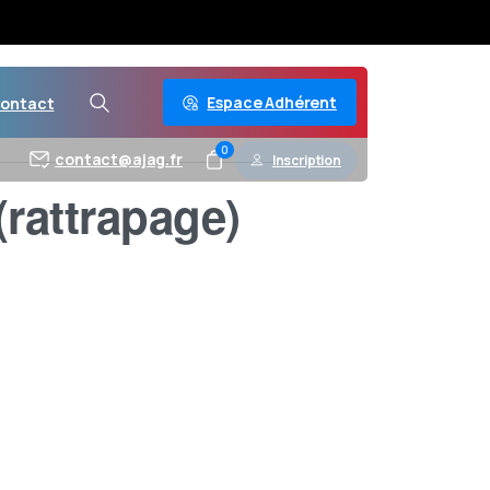
Espace Adhérent
ontact
0
contact@ajag.fr
Inscription
(rattrapage)