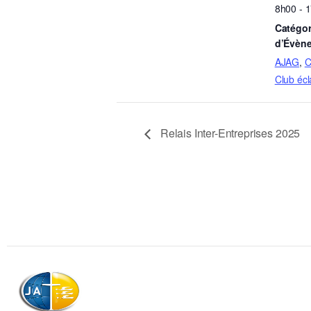
8h00 - 
Catégor
d’Évèn
AJAG
,
C
Club écl
Relais Inter-Entreprises 2025
Association
Contactez