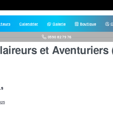
cteurs
Calendrier
Galerie
Boutique
C
0590 82 79 76
laireurs et Aventuriers 
LS
2025