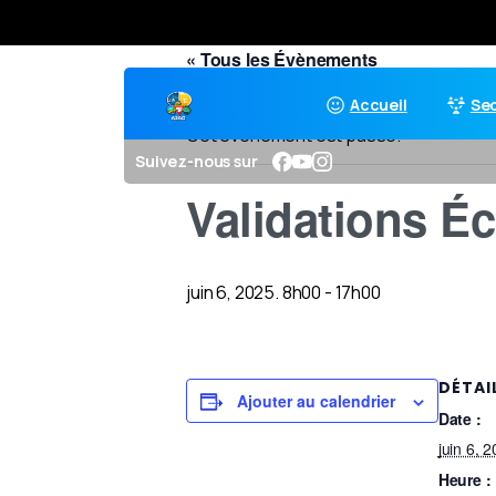
« Tous les Évènements
Accueil
Se
Cet évènement est passé.
Suivez-nous sur
Validations Éc
juin 6, 2025. 8h00
-
17h00
DÉTAI
Ajouter au calendrier
Date :
juin 6, 
Heure :