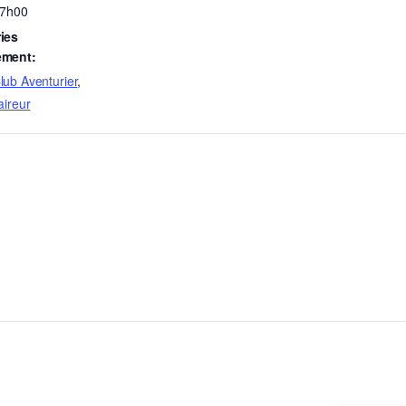
17h00
ies
ement:
lub Aventurier
,
aireur
Liens
utiles
-nous
Fédération Adventiste GP