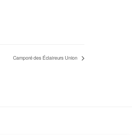
Camporé des Éclaireurs Union
S'abonner
à
la
newsletter
Recevez les dernières mises à jour et