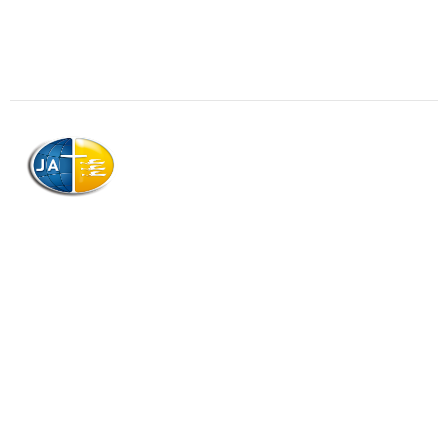
AJAG © Tous droits réservés
Association de la Jeunesse Adventiste
de la Guadeloupe (AJAG)
Morne Boissard, Habitation Lacroix
97139 LES ABYMES
Association