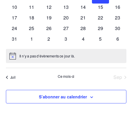
évènements
évènements
évènements
évènements
évènements
évènements
évènem
vues
0
0
0
0
0
0
0
10
11
12
13
14
15
16
évènements
évènements
évènements
évènements
évènements
évènements
évènem
Évène
0
0
0
0
0
0
0
17
18
19
20
21
22
23
évènements
évènements
évènements
évènements
évènements
évènements
évènem
0
0
0
0
0
0
0
24
25
26
27
28
29
30
évènements
évènements
évènements
évènements
évènements
évènements
évènem
0
0
0
0
0
0
0
31
1
2
3
4
5
6
évènements
évènements
évènements
évènements
évènements
évènements
évènem
Il n’y a pas d’évènements ce jour là.
Notice
Ce mois-ci
Sep
Juil
S’abonner au calendrier