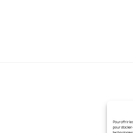
Liens
utiles
-nous
Fédération Adventiste GP
s-nous ?
RVM 93.3
ements
ESPERANCE TV
Pour offrir l
UAGF
pour stocker 
technologies