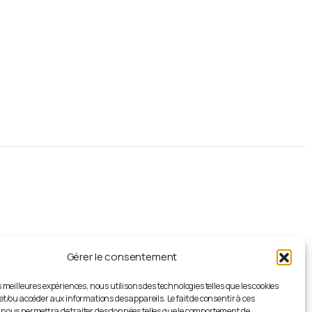
S'abonner
à
la
newsletter
Recevez les dernières mises à jour et
actualités de l' AJAG directement dans
votre boîte de réception, gratuitement.
Gérer le consentement
es meilleures expériences, nous utilisons des technologies telles que les cookies
et/ou accéder aux informations des appareils. Le fait de consentir à ces
 nous permettra de traiter des données telles que le comportement de