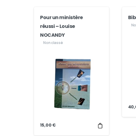
Pour un ministère
Bib
No
réussi – Louise
NOCANDY
Non classé
40
15,00
€