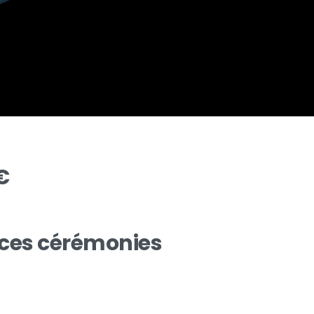
€
ices cérémonies