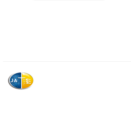
Association
Contactez
Qui somme
AJAG © Tous droits réservés
Télécharg
Association de la Jeunesse Adventiste
CGV
de la Guadeloupe (AJAG)