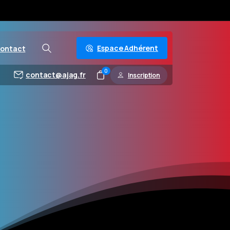
Espace Adhérent
ontact
0
contact@ajag.fr
Inscription