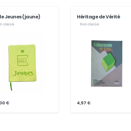
le Jeunes (jaune)
Héritage de Vérité
n classé
Non classé
,00
€
4,57
€