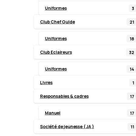
Uniformes
3
Club Chef Guide
21
Uniformes
18
Club Eclaireurs
32
Uniformes
14
Livres
1
Responsables & cadres
17
Manuel
17
Société de jeunesse ( JA )
11