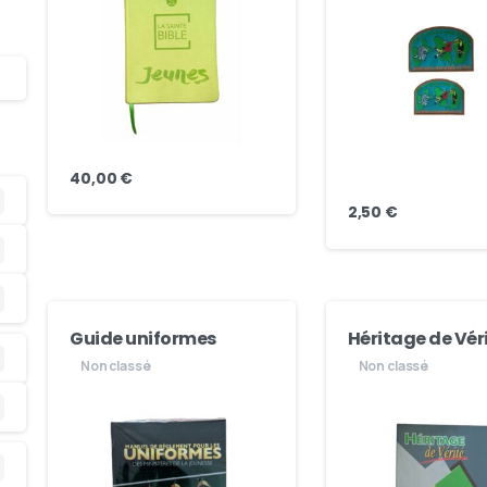
40,00
€
2,50
€
Guide uniformes
Héritage de Vér
Non classé
Non classé