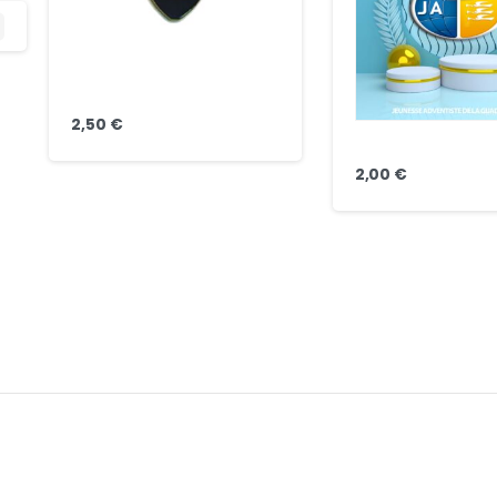
2,50
€
2,00
€
Liens
utiles
-nous
Fédération Adventiste GP