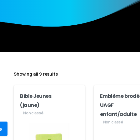
Showing all 9 results
Bible Jeunes
Emblème brodé
(jaune)
UAGF
Non classé
enfant/adulte
Non classé
e