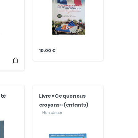
10,00
€
ité
Livre « Ce que nous
croyons » (enfants)
Non classé