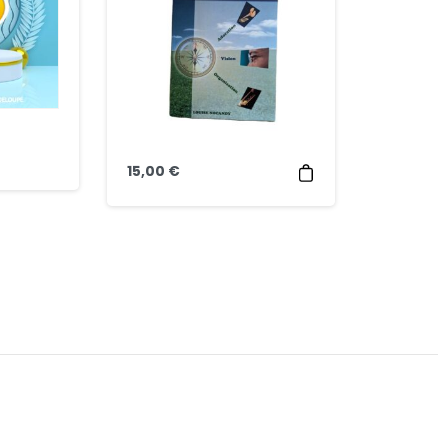
15,00
€
S'abonner
à
la
newsletter
Recevez les dernières mises à jour et