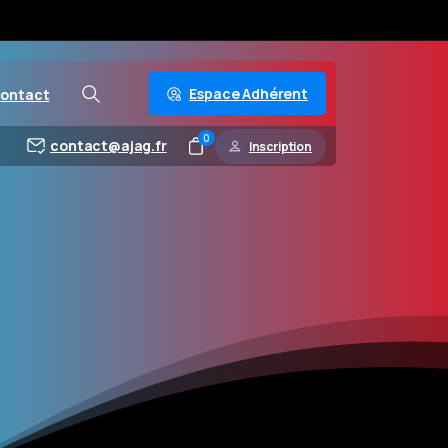
Espace Adhérent
ontact
0
contact@ajag.fr
Inscription