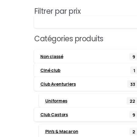
Filtrer par prix
Catégories produits
Non classé
9
Ciné club
1
Club Aventuriers
33
Uniformes
22
Club Castors
9
Pin's & Macaron
2