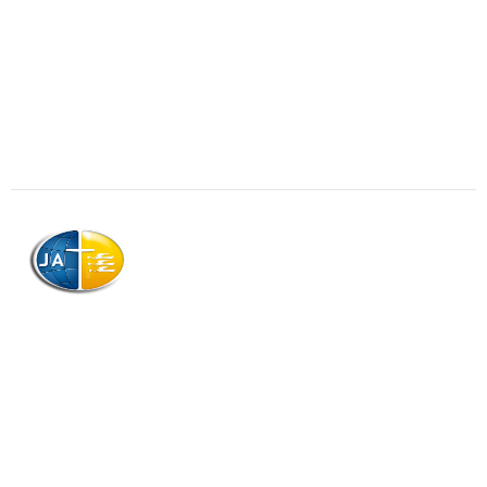
AJAG © Tous droits réservés
Association de la Jeunesse Adventiste
de la Guadeloupe (AJAG)
Morne Boissard, Habitation Lacroix
97139 LES ABYMES