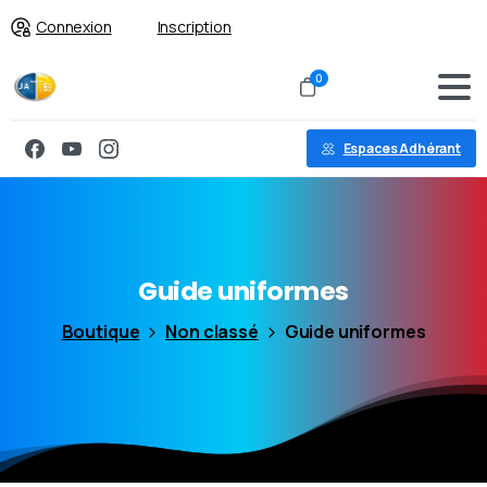
Connexion
Inscription
0
Espaces Adhérant
Guide
uniformes
Boutique
Non classé
Guide uniformes