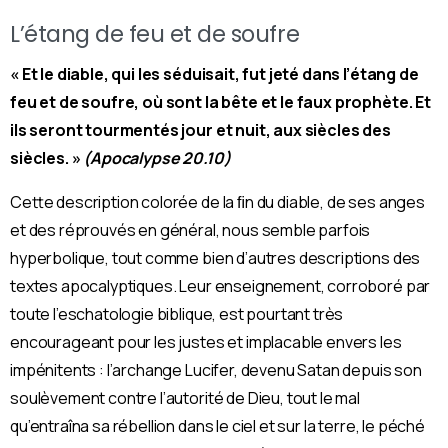
L’étang de feu et de soufre
« Et le diable, qui les séduisait, fut jeté dans l’étang de
feu et de soufre, où sont la bête et le faux prophète. Et
ils seront tourmentés jour et nuit, aux siècles des
siècles. »
(Apocalypse 20.10)
Cette description colorée de la ﬁn du diable, de ses anges
et des réprouvés en général, nous semble parfois
hyperbolique, tout comme bien d’autres descriptions des
textes apocalyptiques.
Leur enseignement, corroboré par
toute l’eschatologie biblique, est pourtant très
encourageant pour les justes et implacable envers les
impénitents : l’archange Lucifer, devenu Satan depuis son
soulèvement contre l’autorité de Dieu, tout le mal
qu’entraîna sa rébellion dans le ciel et sur la terre, le péché