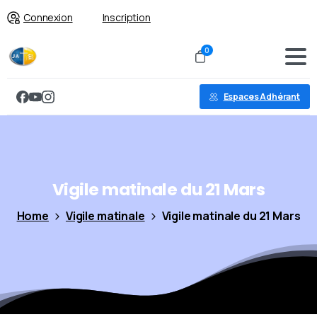
Connexion
Inscription
0
Espaces Adhérant
Vigile
matinale
du
21
Mars
Home
Vigile matinale
Vigile matinale du 21 Mars