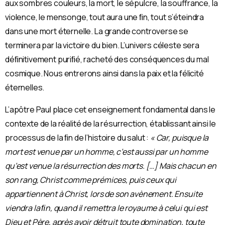
aux sombres couleurs, la mort, le sépulcre, la souffrance, la
violence, le mensonge, tout aura une ﬁn, tout s’éteindra
dans une mort éternelle. La grande controverse se
terminera par la victoire du bien. L’univers céleste sera
déﬁnitivement puriﬁé, racheté des conséquences du mal
cosmique. Nous entrerons ainsi dans la paix et la félicité
éternelles.
L’apôtre Paul place cet enseignement fondamental dans le
contexte de la réalité de la résurrection, établissant ainsi le
processus de la ﬁn de l’histoire du salut :
« Car, puisque la
mort est venue par un homme, c’est aussi par un homme
qu’est venue la résurrection des morts. […] Mais chacun en
son rang, Christ comme prémices, puis ceux qui
appartiennent à Christ, lors de son avènement. Ensuite
viendra la ﬁn, quand il remettra le royaume à celui qui est
Dieu et Père, après avoir détruit toute domination, toute