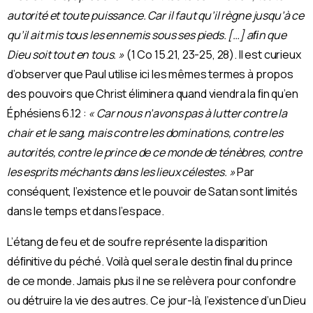
autorité et toute puissance. Car il faut qu’il règne jusqu’à ce
qu’il ait mis tous les ennemis sous ses pieds. […] aﬁn que
Dieu soit tout en tous. »
(1 Co 15.21, 23-25, 28). Il est curieux
d’observer que Paul utilise ici les mêmes termes à propos
des pouvoirs que Christ éliminera quand viendra la ﬁn qu’en
Éphésiens 6.12 :
« Car nous n’avons pas à lutter contre la
chair et le sang, mais contre les dominations, contre les
autorités, contre le prince de ce monde de ténèbres, contre
les esprits méchants dans les lieux célestes. »
Par
conséquent, l’existence et le pouvoir de Satan sont limités
dans le temps et dans l’espace.
L’étang de feu et de soufre représente la disparition
déﬁnitive du péché. Voilà quel sera le destin ﬁnal du prince
de ce monde. Jamais plus il ne se relèvera pour confondre
ou détruire la vie des autres. Ce jour-là, l’existence d’un Dieu