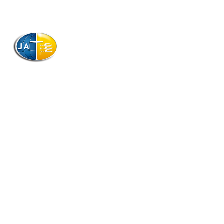
AJAG © Tous droits réservés
Association de la Jeunesse Adventiste
de la Guadeloupe (AJAG)
Morne Boissard, Habitation Lacroix
97139 LES ABYMES
Association
Contactez-nous
Qui sommes-nous ?