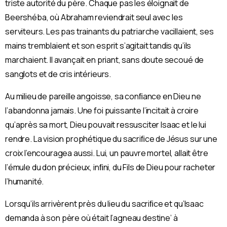
triste autorité du père. Chaque pas les éloignait de
Beershéba, où Abraham reviendrait seul avec les
serviteurs. Les pas trainants du patriarche vacillaient, ses
mains tremblaient et son esprit s’agitait tandis qu’ils
marchaient. Il avançait en priant, sans doute secoué de
sanglots et de cris intérieurs.
Au milieu de pareille angoisse, sa conﬁance en Dieu ne
l’abandonna jamais. Une foi puissante l’incitait à croire
qu’après sa mort, Dieu pouvait ressusciter Isaac et le lui
rendre. La vision prophétique du sacriﬁce de Jésus sur une
croix l’encouragea aussi. Lui, un pauvre mortel, allait être
l’émule du don précieux, inﬁni, du Fils de Dieu pour racheter
l’humanité.
Lorsqu’ils arrivèrent près du lieu du sacriﬁce et qu’Isaac
demanda à son père où était l’agneau destine’ à