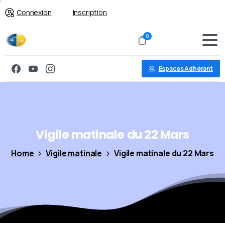
Connexion
Inscription
0
Espaces Adhérant
Vigile
matinale
du
22
Mars
Home
Vigile matinale
Vigile matinale du 22 Mars