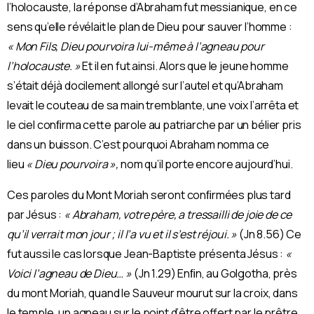
l’holocauste, la réponse d’Abraham fut messianique, en ce
sens qu’elle révélait le plan de Dieu pour sauver l’homme :
« Mon Fils, Dieu pourvoira lui-même à l’agneau pour
l’holocauste. »
Et il en fut ainsi. Alors que le jeune homme
s’était déjà docilement allongé sur l’autel et qu’Abraham
levait le couteau de sa main tremblante, une voix l’arrêta et
le ciel conﬁrma cette parole au patriarche par un bélier pris
dans un buisson. C’est pourquoi Abraham nomma ce
lieu
« Dieu pourvoira »,
nom qu’il porte encore aujourd’hui.
Ces paroles du Mont Moriah seront conﬁrmées plus tard
par Jésus :
« Abraham, votre père, a tressailli de joie de ce
qu’il verrait mon jour ; il l’a vu et il s’est réjoui. »
(Jn 8.56) Ce
fut aussi le cas lorsque Jean-Baptiste présenta Jésus :
«
Voici l’agneau de Dieu… »
(Jn 1.29) Enﬁn, au Golgotha, près
du mont Moriah, quand le Sauveur mourut sur la croix, dans
le temple, un agneau sur le point d’être offert par le prêtre