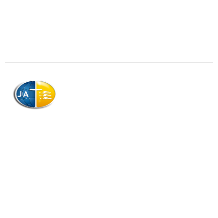
AJAG © Tous droits réservés
Association de la Jeunesse Adventiste
de la Guadeloupe (AJAG)
Morne Boissard, Habitation Lacroix
97139 LES ABYMES
Association