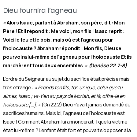
Dieu fournira l’agneau
« Alors Isaac, parlant à Abraham, son père, dit : Mon
Père ! Et il répondit : Me voici, mon ﬁls ! Isaac reprit :
Voici le feu et le bois, mais où est l’agneau pour
l’holocauste ? Abraham répondit : Mon ﬁls, Dieu se
pourvoira lui-même de l’agneau pour l’holocauste Et ils
marchèrent tous deux ensembles. »
(Genèse 22.7-8)
L’ordre du Seigneur au sujet du sacriﬁce était précise mais
très étrange :
« Prends ton ﬁls, ton unique, celui que tu
aimes, Isaac ; va-t’en au pays de Moriah, et là, offre-le en
holocauste […]. »
(Gn 22.2)
Dieu n’avait jamais demandé de
sacriﬁces humains. Mais ici, l’agneau de l’holocauste est
Isaac ! Comment Abraham lui annoncerait-il que la victime
était lui-même ? L’enfant était fort et pouvait s’opposer à la