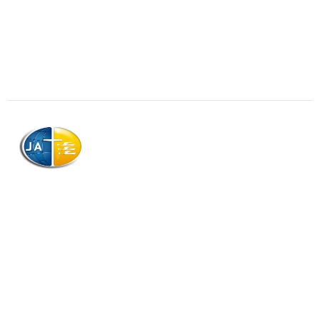
AJAG © Tous droits réservés
Association de la Jeunesse Adventiste
de la Guadeloupe (AJAG)
Morne Boissard, Habitation Lacroix
97139 LES ABYMES