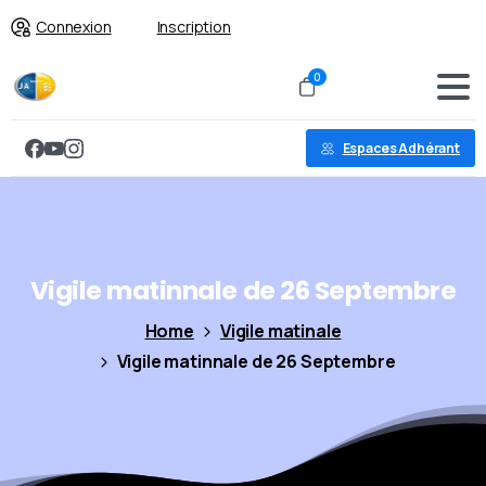
Connexion
Inscription
0
Espaces Adhérant
Vigile
matinnale
de
26
Septembre
Home
Vigile matinale
Vigile matinnale de 26 Septembre