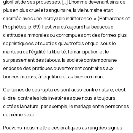
gloriﬁait de ses prouesses. […] L’homme devenant ainsi de
plus en plus cruel et sanguinaire, la vie humaine était
sacriﬁée avec une incroyable indifférence. » (Patríarches et
Prophètes, p. 69)
Il est vrai qu’aujourd’hui beaucoup
d’attitudes immorales ou corrompues ont des formes plus
sophistiquées et subtiles qu’autrefois et que, sous le
manteau de l’égalité, la liberté, l’émancipation et le
surpassement des tabous, la société contemporaine
endosse des pratiques ouvertement contraires aux
bonnes mœurs, à l’équilibre et au bien commun.
Certaines de ces ruptures sont aussi contre nature, c’est-
à-dire, contre les lois invétérées que nous a toujours
dictées la nature, par exemple, le mariage entre personnes
de même sexe.
Pouvons-nous mettre ces pratiques au rang des signes