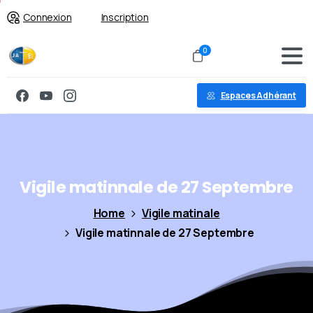
Connexion
Inscription
0
Espaces Adhérant
Vigile
matinnale
de
27
Septembre
Home
Vigile matinale
Vigile matinnale de 27 Septembre