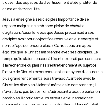
trouver des espaces de divertissement et de proﬁter de
calme et de tranquillité.
Jésus a enseigné à ses disciples l’importance de se
reposer malgré une ambiance pleine de chahut et
d’agitation. Aussi, le repos que Jésus préconisait à ses
disciples avait pour objectif de renouveler leur énergie et
non de l’épuiser encore plus. « Ce n’est pas un repos
égoïste que le Christ allait prendre avec ses disciples. Le
temps qu’ils allaient passer à l’écart ne serait pas consacré
à la recherche du plaisir. Ils s’entretiendraient au sujet de
l’œuvre de Dieu et rechercheraient les moyens d’assurer un
plus grand rendement à leurs travaux. Ayant été avec le
Christ, les disciples étaient à même de le comprendre ; il
n’avait donc pas besoin, en s’adressant à eux, de parler en
paraboles. Il corrigeait leurs erreurs et leur enseignait
comment entrer en rapport avec les âmes. Il leur dévoilait