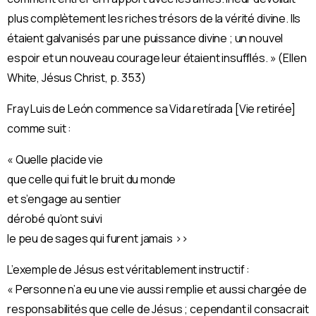
plus complètement les riches trésors de la vérité divine. Ils
étaient galvanisés par une puissance divine ; un nouvel
espoir et un nouveau courage leur étaient insufﬂés. » (Ellen
White, Jésus Christ, p. 353)
Fray Luis de León commence sa Vida retírada [Vie retirée]
comme suit :
« Quelle placide vie
que celle qui fuit le bruit du monde
et s’engage au sentier
dérobé qu’ont suivi
le peu de sages qui furent jamais ››
L’exemple de Jésus est véritablement instructif :
« Personne n’a eu une vie aussi remplie et aussi chargée de
responsabilités que celle de Jésus ; cependant il consacrait