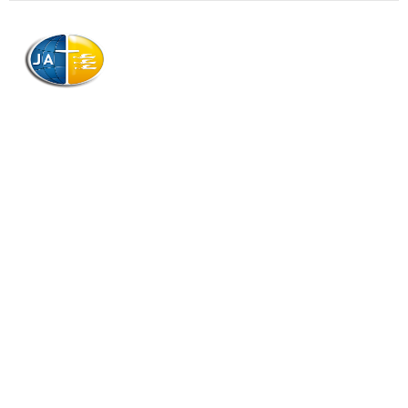
AJAG © Tous droits réservés
Association de la Jeunesse Adventiste
de la Guadeloupe (AJAG)
Morne Boissard, Habitation Lacroix
97139 LES ABYMES
Association
Contactez-nous
Qui sommes-nous ?
Téléchargements