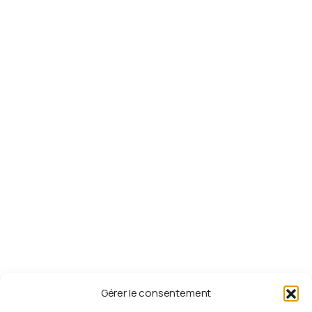
CGV
Politique de confidentialité
Payer sa cotisation
Liens
utiles
Fédération Adventiste GP
RVM 93.3
ESPERANCE TV
UAGF
Département de la jeunesse - DIA
Département de la Jeunesse - GC
Gérer le consentement
S'abonner
à
la
newsletter