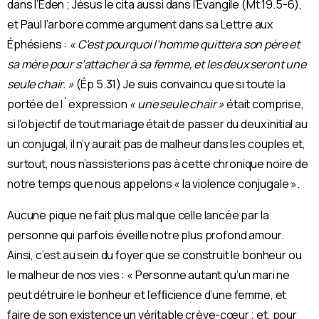
dans l’Éden ; Jésus le cita aussi dans l’Évangile (Mt 19.5-6),
et Paul l’arbore comme argument dans sa Lettre aux
Éphésiens :
« C’est pourquoi l’homme quittera son père et
sa mère pour s’attacher à sa femme, et les deux seront une
seule chair. »
(Ép 5.31) Je suis convaincu que si toute la
portée de l`expression
« une seule chair »
était comprise,
si l’objectif de tout mariage était de passer du deux initial au
un conjugal, il n’y aurait pas de malheur dans les couples et,
surtout, nous n’assisterions pas à cette chronique noire de
notre temps que nous appelons « la violence conjugale ».
Aucune pique ne fait plus mal que celle lancée par la
personne qui parfois éveille notre plus profond amour.
Ainsi, c’est au sein du foyer que se construit le bonheur ou
le malheur de nos vies : « Personne autant qu’un mari ne
peut détruire le bonheur et l’efﬁcience d’une femme, et
faire de son existence un véritable crève-cœur ; et, pour