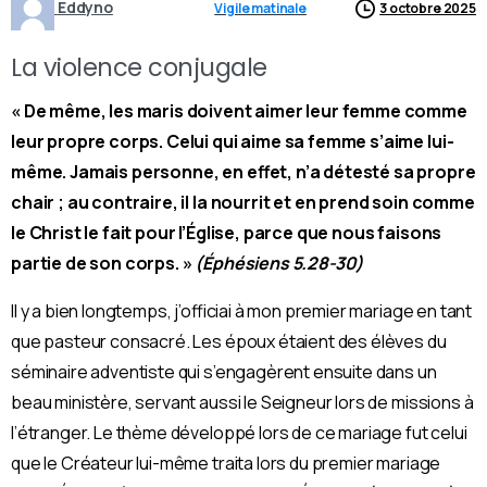
Eddyno
Vigile matinale
3 octobre 2025
La violence conjugale
« De même, les maris doivent aimer leur femme comme
leur propre corps. Celui qui aime sa femme s’aime lui-
même. Jamais personne, en effet, n’a détesté sa propre
chair ; au contraire, il la nourrit et en prend soin comme
le Christ le fait pour l’Église, parce que nous faisons
partie de son corps. »
(Éphésiens 5.28-30)
Il y a bien longtemps, j’officiai à mon premier mariage en tant
que pasteur consacré. Les époux étaient des élèves du
séminaire adventiste qui s’engagèrent ensuite dans un
beau ministère, servant aussi le Seigneur lors de missions à
l’étranger.
Le thème développé lors de ce mariage fut celui
que le Créateur lui-même traita lors du premier mariage