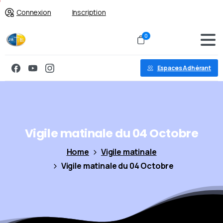
Connexion
Inscription
0
Espaces Adhérant
Vigile
matinale
du
04
Octobre
Home
Vigile matinale
Vigile matinale du 04 Octobre