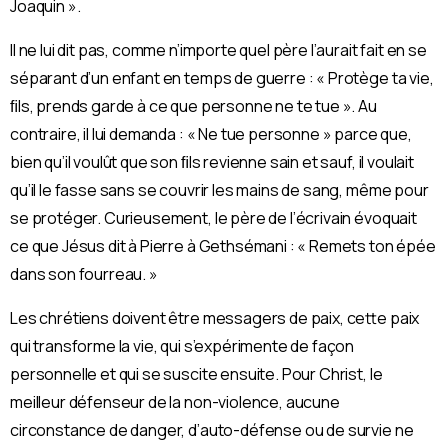
Joaquin ».
Il ne lui dit pas, comme n’importe quel père l’aurait fait en se
séparant d’un enfant en temps de guerre : « Protège ta vie,
ﬁls, prends garde à ce que personne ne te tue ». Au
contraire, il lui demanda : « Ne tue personne » parce que,
bien qu’il voulût que son ﬁls revienne sain et sauf, il voulait
qu’il le fasse sans se couvrir les mains de sang, même pour
se protéger. Curieusement, le père de l’écrivain évoquait
ce que Jésus dit à Pierre à Gethsémani : « Remets ton épée
dans son fourreau. »
Les chrétiens doivent être messagers de paix, cette paix
qui transforme la vie, qui s’expérimente de façon
personnelle et qui se suscite ensuite. Pour Christ, le
meilleur défenseur de la non-violence, aucune
circonstance de danger, d’auto-défense ou de survie ne