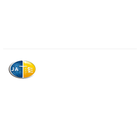
AJAG © Tous droits réservés
Association de la Jeunesse Adventiste
de la Guadeloupe (AJAG)
Morne Boissard, Habitation Lacroix
97139 LES ABYMES