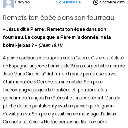
Eddyno
Vigile matinale
4 octobre 2025
Remets ton épée dans son fourreau
« Jésus dit à Pierre : Remets ton épée dans son
fourreau. La coupe que le Père m ‘a donnée, ne la
boirai-je pas ? »
(Jean 18.11)
À peine quelques mois après que la Guerre Civile eut éclaté
en Espagne, un jeune homme de 19 ans qui portait le nom de
José María Gironella* dut fuir en France parce que sa vie
était menacée à Gérone, sa ville natale. Son père
l’accompagna jusqu’à la frontière et, peu après, les
gendarmes français l’arrêtèrent et l’inspectèrent. Dans la
poche de son pantalon, il y avait un papier que le gamin
n’avait pas vu. Son père y avait mis un message d’adieux.
Gironella lut, ému : « Ne tue personne, ﬁls. Ton père,