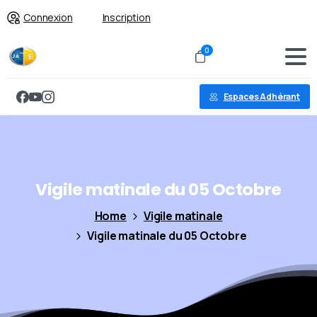
Connexion
Inscription
0
Espaces Adhérant
Vigile
matinale
du
05
Octobre
Home
Vigile matinale
Vigile matinale du 05 Octobre