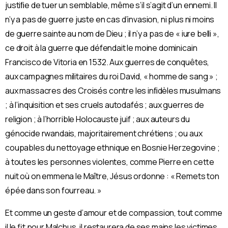
justiﬁe de tuer un semblable, même s’il s’agit d’un ennemi. Il
n’y a pas de guerre juste en cas d’invasion, ni plus ni moins
de guerre sainte au nom de Dieu ; il n’y a pas de « iure belli »,
ce droit à la guerre que défendait le moine dominicain
Francisco de Vitoria en 1532. Aux guerres de conquêtes,
aux campagnes militaires du roi David, « homme de sang » ;
aux massacres des Croisés contre les inﬁdèles musulmans
; à l’inquisition et ses cruels autodafés ; aux guerres de
religion ; à l’horrible Holocauste juif ; aux auteurs du
génocide rwandais, majoritairement chrétiens ; ou aux
coupables du nettoyage ethnique en Bosnie Herzegovine ;
à toutes les personnes violentes, comme Pierre en cette
nuit où on emmena le Maître, Jésus ordonne : « Remets ton
épée dans son fourreau. »
Et comme un geste d’amour et de compassion, tout comme
il le fit pour Malchus, il restaurera de ses mains les victimes