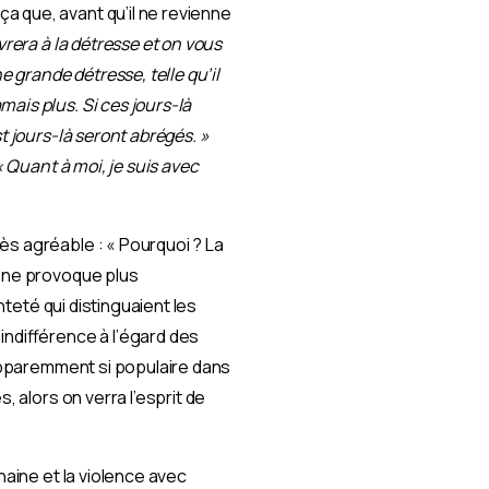
a que, avant qu’il ne revienne
ivrera à la détresse et on vous
e grande détresse, telle qu’il
ais plus. Si ces jours-là
t jours-là seront abrégés. »
« Quant à moi, je suis avec
ès agréable : « Pourquoi ? La
, ne provoque plus
nteté qui distinguaient les
indifférence à l’égard des
 apparemment si populaire dans
, alors on verra l’esprit de
haine et la violence avec