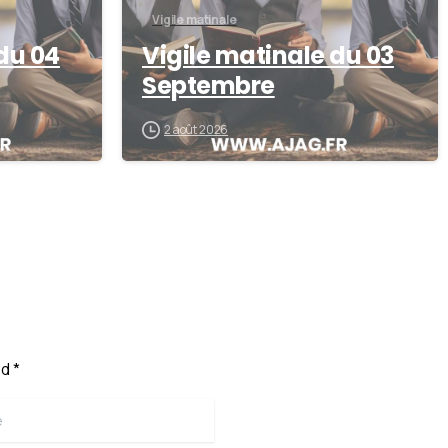
Vigile matinale
du 04
Vigile matinale du 03
Septembre
2 août 2026
d *