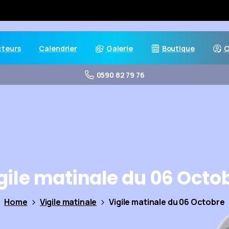
cteurs
Calendrier
Galerie
Boutique
C
0590 82 79 76
gile
matinale
du
06
Octo
Home
Vigile matinale
Vigile matinale du 06 Octobre