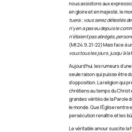
nous assistons aux expression
en gloire et en majesté, le m
tuera ; vous serez détestés de
n’y en a pas eu depuis le com
n’étaient pas abrégés, personn
(Mt 24.9, 21-22) Mais face à u
vous tous les jours, jusqu’à l
Aujourd’hui, les rumeurs d’un
seule raison qui puisse être 
d’opposition. La religion qui p
chrétiens au temps du Christ 
grandes vérités de la Parole d
le monde. Que l’Église rentre 
persécution renaître et les bû
Le véritable amour suscite la 