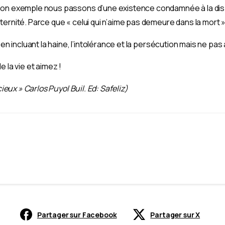
son exemple nous passons d’une existence condamnée à la dis
ernité. Parce que « celui qui n’aime pas demeure dans la mort »
 en incluant la haine, l’intolérance et la persécution mais ne pas 
 la vie et aimez !
cieux » Carlos Puyol Buil. Ed: Safeliz)
Partager sur Facebook
Partager sur X