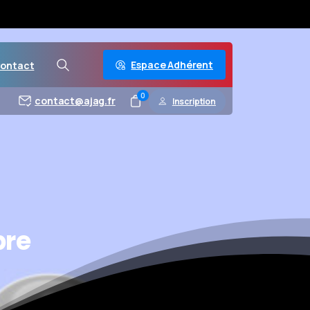
Espace Adhérent
ontact
0
contact@ajag.fr
Inscription
bre