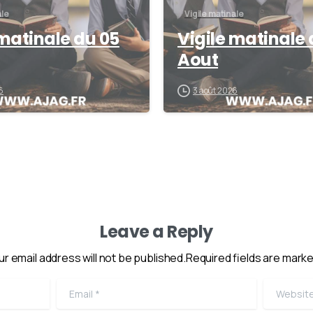
ale
Vigile matinale
 matinale du 05
Vigile matinale 
Aout
6
3 août 2026
Leave a Reply
ur email address will not be published.Required fields are marke
Email
*
Website