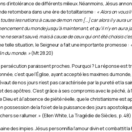
s d’intolérance de différents milieux. Néanmoins, Jésus annonç
onde retombera dans une ère de totalitarisme :
« Alors on vous l
 toutes les nations à cause de mon nom […] car alors il y aura un
mencement du monde jusqu’à maintenant, et qu’il n’y en aura jam
e ne serait sauvé, mais à cause de ceux qui ont été choisis c’es
ne telle situation, le Seigneur a fait une importante promesse :
a ﬁn du monde. »
(Mt 28.20)
e persécution paraissent proches. Pourquoi ? La réponse est tr
donnée, c’est que l’Église, ayant accepté les maximes du monde
révaut de nos jours n’est pas caractérisée par la pureté et la sai
et des apôtres. C’est grâce à ses compromis avec le péché, à l’
e Dieu et à l’absence de piété réelle, que le christianisme est
en possession de la foi et de la puissance des jours apostoliques
chers se rallumer. » (Ellen White, La Tragédie de Siècles, p. 48)
haine des impies. Jésus personniﬁa l’amour divin et combattit la 