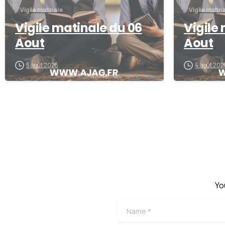
Vigile matinale
Vigile matin
Vigile matinale du 06
Vigile
Aout
Aout
5 août 2026
4 août 202
Yo
Name
*